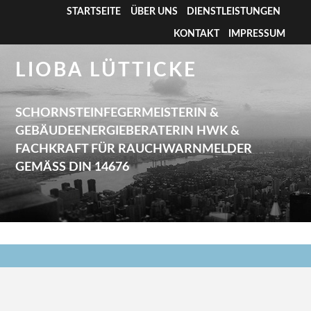
STARTSEITE
ÜBER UNS
DIENSTLEISTUNGEN
KONTAKT
IMPRESSUM
LIOBA LÜTTICKE
SCHORNSTEINFEGERMEISTERIN &
GEBÄUDEENERGIEBERATERIN HWK &
FACHKRAFT FÜR RAUCHWARNMELDER
GEMÄSS DIN 14676